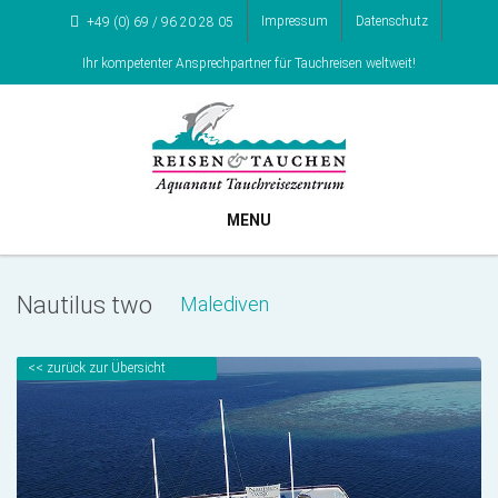
Impressum
Datenschutz
+49 (0) 69 / 96 20 28 05
Ihr kompetenter Ansprechpartner für Tauchreisen weltweit!
MENU
Nautilus two
Malediven
<< zurück zur Übersicht